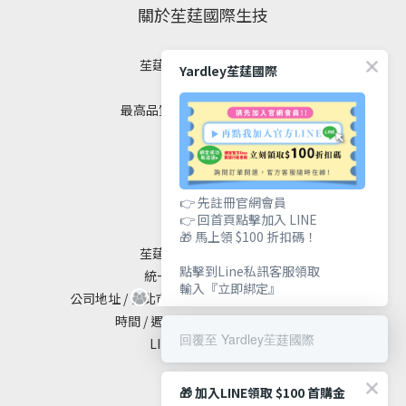
關於苼莛國際生技
苼莛國際生技有限公司
Yardley苼莛國際
✦ 四大堅持 ✦
最高品質｜安全｜健康｜美麗
聯絡我們
👉 先註冊官網會員
👉 回首頁點擊加入 LINE
🎁 馬上領 $100 折扣碼！
苼莛國際生技有限公司
點擊到Line私訊客服領取
統一編號 / 90615838
輸入『立即綁定』
公司地址 / 台北市大安區敦化南路二段65號19樓
時間 / 週一至週五 10:00 - 18:00
回覆至 Yardley苼莛國際
LINE@ / @yardley
🎁 加入LINE領取 $100 首購金