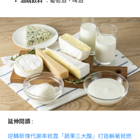
酒精飲料
：葡萄酒、啤酒
延伸閱讀
:
逆轉新陳代謝率就靠「蔬果三大酸」打造躺著就燃