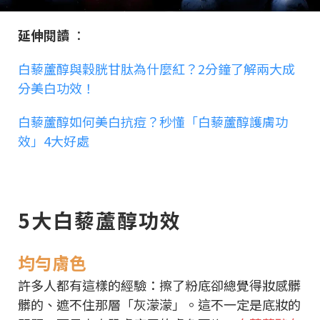
延伸閱讀
：
白藜蘆醇與穀胱甘肽為什麼紅？2分鐘了解兩大成
分美白功效！
白藜蘆醇如何美白抗痘？秒懂「白藜蘆醇護膚功
效」4大好處
5大白藜蘆醇功效
均勻膚色
許多人都有這樣的經驗：擦了粉底卻總覺得妝感髒
髒的、遮不住那層「灰濛濛」。這不一定是底妝的