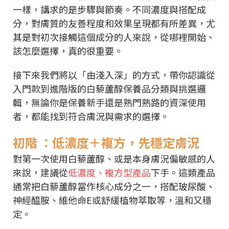
一樣，講求的是步驟與節奏。不同濃度與搭配成
分，對膚質的友善程度和效果呈現都有所差異，尤
其是對初次接觸這個成分的人來說，從哪裡開始、
該怎麼選擇，真的很重要。
接下來我們將以「由淺入深」的方式，帶你認識從
入門款到進階版的白藜蘆醇保養品分類與挑選邏
輯，無論你是保養新手還是熟門熟路的資深使用
者，都能找到符合膚況與需求的選擇。
初階 ：低濃度＋複方，先穩定膚況
對第一次使用白藜蘆醇、或是本身膚況偏敏感的人
來說，建議從
低濃度、複方型產品
下手。這類產品
通常把白藜蘆醇當作核心成分之一，搭配玻尿酸、
神經醯胺、維他命E或舒緩植物萃取等，溫和又穩
定。