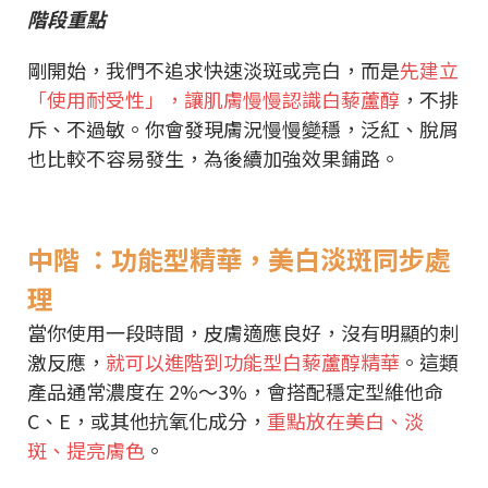
階段重點
剛開始，我們不追求快速淡斑或亮白，而是
先建立
「使用耐受性」，讓肌膚慢慢認識白藜蘆醇
，不排
斥、不過敏。你會發現膚況慢慢變穩，泛紅、脫屑
也比較不容易發生，為後續加強效果鋪路。
中階 ：功能型精華，美白淡斑同步處
理
當你使用一段時間，皮膚適應良好，沒有明顯的刺
激反應，
就可以進階到功能型白藜蘆醇精華
。這類
產品通常濃度在 2%～3%，會搭配穩定型維他命
C、E，或其他抗氧化成分，
重點放在美白、淡
斑、提亮膚色
。