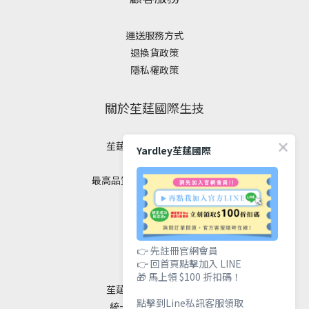
運送服務方式
退換貨政策
隱私權政策
關於苼莛國際生技
苼莛國際生技有限公司
Yardley苼莛國際
✦ 四大堅持 ✦
最高品質｜安全｜健康｜美麗
聯絡我們
👉 先註冊官網會員
👉 回首頁點擊加入 LINE
🎁 馬上領 $100 折扣碼！
苼莛國際生技有限公司
點擊到Line私訊客服領取
統一編號 / 90615838