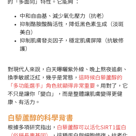
的「多面向」特性。它能夠 ：
中和自由基、減少氧化壓力（抗老）
抑制酪胺酸酶活性，降低黑色素生成（淡斑
美白）
抑制肌膚發炎因子，穩定肌膚屏障（抗敏修
護）
對現代人來說，白天曝曬紫外線、晚上熬夜追劇、
換季敏感泛紅，幾乎是常態，
這時候白藜蘆醇的
「多功能選手」角色就顯得非常重要
。用對了，它
不只是讓你「變白」，而是整體讓肌膚變得更健
康、有活力。
白藜蘆醇的科學背書
根據多項研究指出，
白藜蘆醇可以活化SIRT1蛋白
（俗稱長壽基因）
，這種蛋白與細胞修復、抗老化