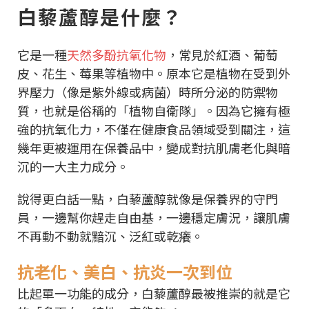
白藜蘆醇是什麼？
它是一種
天然多酚抗氧化物
，常見於紅酒、葡萄
皮、花生、莓果等植物中。原本它是植物在受到外
界壓力（像是紫外線或病菌）時所分泌的防禦物
質，也就是俗稱的「植物自衛隊」。因為它擁有極
強的抗氧化力，不僅在健康食品領域受到關注，這
幾年更被運用在保養品中，變成對抗肌膚老化與暗
沉的一大主力成分。
說得更白話一點，白藜蘆醇就像是保養界的守門
員，一邊幫你趕走自由基，一邊穩定膚況，讓肌膚
不再動不動就黯沉、泛紅或乾癢。
抗老化、美白、抗炎一次到位
比起單一功能的成分，白藜蘆醇最被推崇的就是它