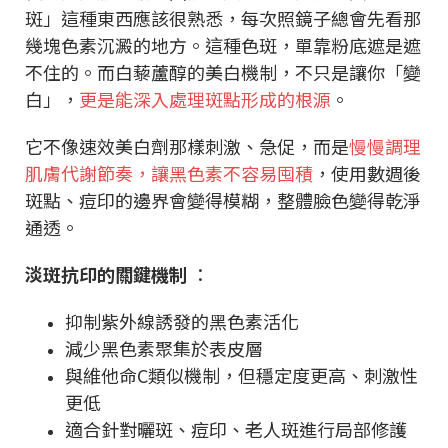
斑」這種東西應該很熟悉，每次照鏡子總會先看那
幾塊色素沉澱的地方。這種色斑，單靠粉底遮是遮
不住的。而白藜蘆醇的美白機制，不只是讓你「變
白」，
更是能深入處理斑點形成的根源
。
它不像速效美白劑那樣刺激、急促，而是
慢慢調理
肌膚代謝節奏，讓黑色素不容易囤積
，使用數週後
斑點、痘印的邊界會變得模糊，整體臉色變得乾淨
通透。
淡斑抗印的關鍵機制
：
抑制紫外線誘發的黑色素活化
減少黑色素聚集於表皮層
與維他命C類似機制，但穩定度更高、刺激性
更低
適合針對曬斑、痘印、老人斑進行局部修護