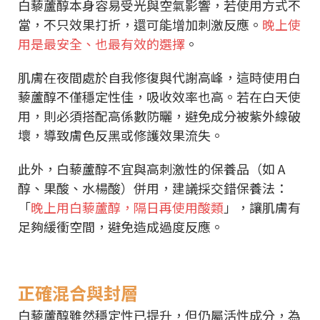
白藜蘆醇本身容易受光與空氣影響，若使用方式不
當，不只效果打折，還可能增加刺激反應。
晚上使
用是最安全、也最有效的選擇
。
肌膚在夜間處於自我修復與代謝高峰，這時使用白
藜蘆醇不僅穩定性佳，吸收效率也高。若在白天使
用，則必須搭配高係數防曬，避免成分被紫外線破
壞，導致膚色反黑或修護效果流失。
此外，白藜蘆醇不宜與高刺激性的保養品（如 A
醇、果酸、水楊酸）併用，建議採交錯保養法：
「
晚上用白藜蘆醇，隔日再使用酸類
」，讓肌膚有
足夠緩衝空間，避免造成過度反應。
正確混合與封層
白藜蘆醇雖然穩定性已提升，但仍屬活性成分，為