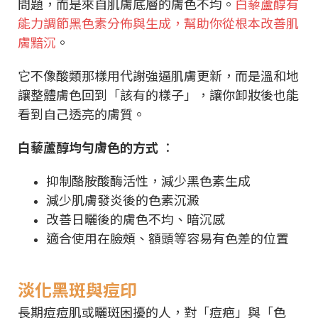
問題，而是來自肌膚底層的膚色不均。
白藜蘆醇有
能力調節黑色素分佈與生成，幫助你從根本改善肌
膚黯沉
。
它不像酸類那樣用代謝強逼肌膚更新，而是溫和地
讓整體膚色回到「該有的樣子」，讓你卸妝後也能
看到自己透亮的膚質。
白藜蘆醇均勻膚色的方式
：
抑制酪胺酸酶活性，減少黑色素生成
減少肌膚發炎後的色素沉澱
改善日曬後的膚色不均、暗沉感
適合使用在臉頰、額頭等容易有色差的位置
淡化黑斑與痘印
長期痘痘肌或曬斑困擾的人，對「痘疤」與「色