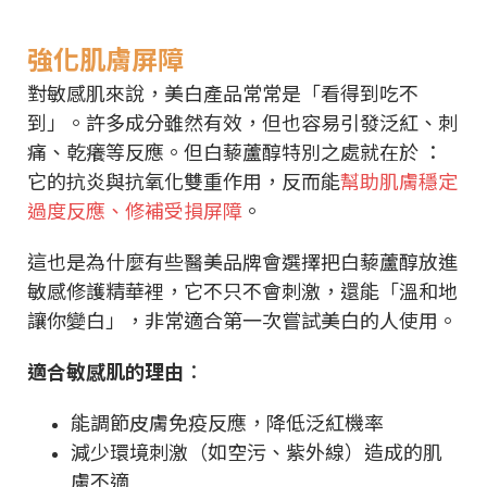
強化肌膚屏障
對敏感肌來說，美白產品常常是「看得到吃不
到」。許多成分雖然有效，但也容易引發泛紅、刺
痛、乾癢等反應。但白藜蘆醇特別之處就在於 ：
它的抗炎與抗氧化雙重作用，反而能
幫助肌膚穩定
過度反應、修補受損屏障
。
這也是為什麼有些醫美品牌會選擇把白藜蘆醇放進
敏感修護精華裡，它不只不會刺激，還能「溫和地
讓你變白」，非常適合第一次嘗試美白的人使用。
適合敏感肌的理由
：
能調節皮膚免疫反應，降低泛紅機率
減少環境刺激（如空污、紫外線）造成的肌
膚不適