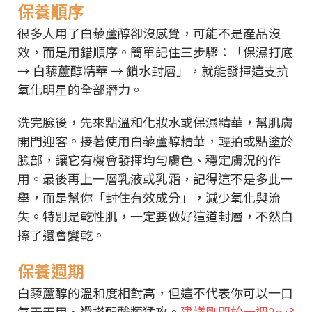
保養順序
很多人用了白藜蘆醇卻沒感覺，可能不是產品沒
效，而是用錯順序。簡單記住三步驟：「保濕打底
→ 白藜蘆醇精華 → 鎖水封層」，就能發揮這支抗
氧化明星的全部潛力。
洗完臉後，先來點溫和化妝水或保濕精華，幫肌膚
開門迎客。接著使用白藜蘆醇精華，輕拍或點塗於
臉部，讓它有機會發揮均勻膚色、穩定膚況的作
用。最後再上一層乳液或乳霜，記得這不是多此一
舉，而是幫你「封住有效成分」，減少氧化與流
失。特別是乾性肌，一定要做好這道封層，不然白
擦了還會變乾。
保養週期
白藜蘆醇的溫和度相對高，但這不代表你可以一口
氣天天用、還搭配酸類猛攻。
建議剛開始一週2～3