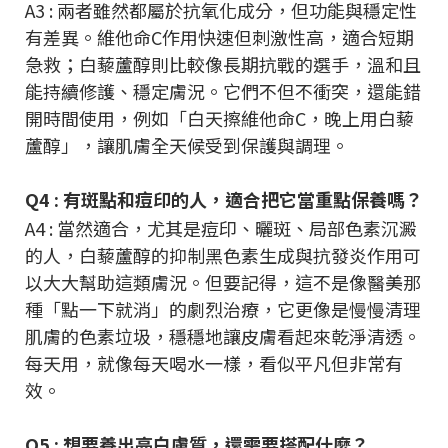
A3 : 兩者雖然都屬於抗氧化成分，但功能與穩定性
有差異。維他命C作用快速但刺激性高，適合短期
急救；白藜蘆醇則比較像長期抗戰的選手，溫和且
能持續修護、穩定膚況。它們不但不衝突，還能錯
開時間使用，例如「白天擦維他命C，晚上用白藜
蘆醇」，讓肌膚全天候受到保護與調理。
Q4 : 有斑點和痘印的人，適合把它當重點保養嗎？
A4 : 當然適合，尤其是痘印、曬斑、局部色素沉澱
的人，白藜蘆醇的抑制黑色素生成與抗發炎作用可
以大大幫助這類膚況。但要記得，這不是像醫美那
種「點一下就消」的劇烈治療，它更像是慢慢清理
肌膚的色素垃圾，穩穩地讓皮膚看起來乾淨清透。
每天用，就像每天喝水一樣，看似平凡但非常有
效。
Q5 : 想要養出亮白膚質，還需要搭配什麼？