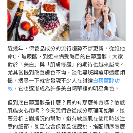
近幾年，保養品成分的流行趨勢不斷更新，從維他
命C、玻尿酸，到近來備受矚目的白藜蘆醇，大家
對於「美白」與「肌膚修護」的期待也越來越高。
尤其當提到改善膚色不均、淡化黑斑與痘印這類煩
惱，搜尋一下就會發現不少人在討論
白藜蘆醇功
效
，它也逐漸成為許多美白精華裡的明星角色。
但到底白藜蘆醇是什麼？真的有那麼神奇嗎？敏感
肌能安心用嗎？今天我們會從成分原理開始聊，接
著分析它對膚況的幫助，還有敏感肌在使用時該注
意的細節，甚至包含保養品怎麼挑、搭配順序怎麼