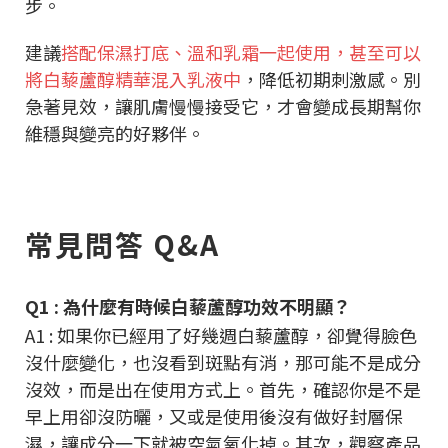
步。
建議
搭配保濕打底、溫和乳霜一起使用，甚至可以
將白藜蘆醇精華混入乳液中
，降低初期刺激感。別
急著見效，讓肌膚慢慢接受它，才會變成長期幫你
維穩與變亮的好夥伴。
常見問答 Q&A
Q1 : 為什麼有時候白藜蘆醇功效不明顯？
A1 : 如果你已經用了好幾週白藜蘆醇，卻覺得臉色
沒什麼變化，也沒看到斑點有消，那可能不是成分
沒效，而是出在使用方式上。首先，確認你是不是
早上用卻沒防曬，又或是使用後沒有做好封層保
濕，讓成分一下就被空氣氧化掉。其次，觀察產品