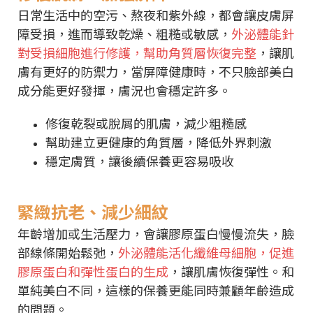
日常生活中的空污、熬夜和紫外線，都會讓皮膚屏
障受損，進而導致乾燥、粗糙或敏感，
外泌體能針
對受損細胞進行修護，幫助角質層恢復完整
，讓肌
膚有更好的防禦力，當屏障健康時，不只臉部美白
成分能更好發揮，膚況也會穩定許多。
修復乾裂或脫屑的肌膚，減少粗糙感
幫助建立更健康的角質層，降低外界刺激
穩定膚質，讓後續保養更容易吸收
緊緻抗老、減少細紋
年齡增加或生活壓力，會讓膠原蛋白慢慢流失，臉
部線條開始鬆弛，
外泌體能活化纖維母細胞，促進
膠原蛋白和彈性蛋白的生成
，讓肌膚恢復彈性。和
單純美白不同，這樣的保養更能同時兼顧年齡造成
的問題。