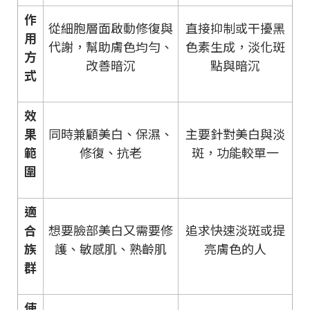
作
從細胞層面啟動修復與
直接抑制或干擾黑
用
代謝，幫助膚色均勻、
色素生成，淡化斑
方
改善暗沉
點與暗沉
式
效
果
同時兼顧美白、保濕、
主要針對美白與淡
範
修復、抗老
斑，功能較單一
圍
適
合
想要臉部美白又需要修
追求快速淡斑或提
族
護、敏感肌、熟齡肌
亮膚色的人
群
使