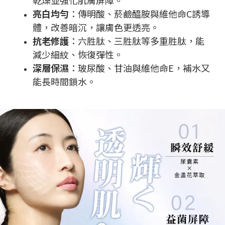
亮白均勻
：傳明酸、菸鹼醯胺與維他命C誘導
體，改善暗沉，讓膚色更透亮。
抗老修護
：六胜肽、三胜肽等多重胜肽，能
減少細紋、恢復彈性。
深層保濕
：玻尿酸、甘油與維他命E，補水又
能長時間鎖水。