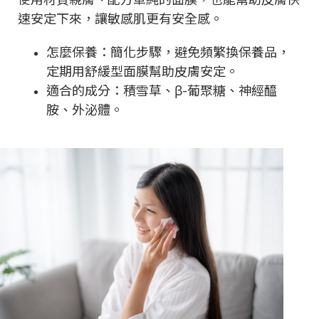
速安定下來，讓敏感肌更有安全感。
怎麼保養：簡化步驟，避免頻繁換保養品，
定期用舒緩型面膜幫助皮膚安定。
適合的成分：積雪草、β-葡聚糖、神經醯
胺、外泌體。