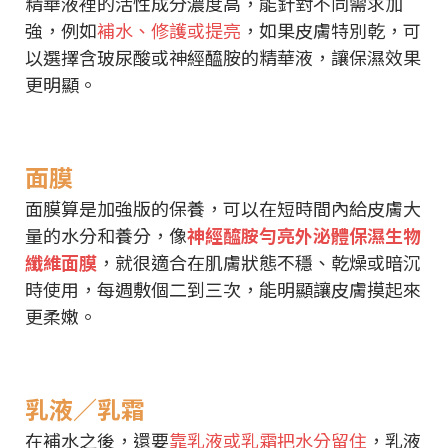
精華液裡的活性成分濃度高，能針對不同需求加
強，例如
補水、修護或提亮
，如果皮膚特別乾，可
以選擇含玻尿酸或神經醯胺的精華液，讓保濕效果
更明顯。
面膜
面膜算是加強版的保養，可以在短時間內給皮膚大
量的水分和養分，像
神經醯胺勻亮外泌體保濕生物
纖維面膜
，就很適合在肌膚狀態不穩、乾燥或暗沉
時使用，每週敷個二到三次，能明顯讓皮膚摸起來
更柔嫩。
乳液／乳霜
在補水之後，還要
靠乳液或乳霜把水分留住
，乳液