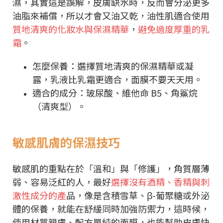
濕，其實這是誤解，皮膚缺水時，反而會分泌更多
油脂來補償，所以才會又油又乾，油性肌適合使用
質地清爽的化妝水與保濕精華
，
避免過度厚重的乳
霜
。
怎麼保養：選擇質地清爽的保濕精華或凝
露，乳液比乳霜更適合，面膜不要天天用。
適合的成分：玻尿酸、維他命 B5、角鯊烷
（清爽型）。
敏感肌膚的保濕技巧
敏感肌的重點在於「溫和」與「修護」，角質層薄
弱、容易泛紅的人，最好
選擇沒有酒精、香精與刺
激性成分的產
品，像是含積雪草、β-葡聚糖或外泌
體的保養，就能在舒緩同時加強防禦力，這時候，
使用材質親膚、配方單純的面膜，也能幫助皮膚快