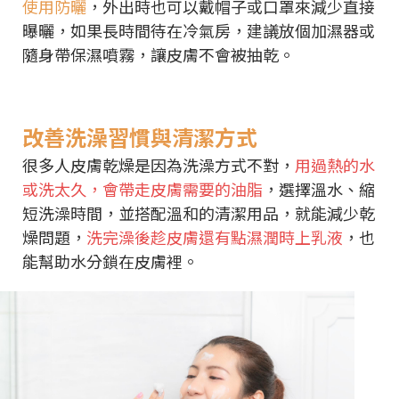
使用防曬
，外出時也可以戴帽子或口罩來減少直接
曝曬，如果長時間待在冷氣房，建議放個加濕器或
隨身帶保濕噴霧，讓皮膚不會被抽乾。
改善洗澡習慣與清潔方式
很多人皮膚乾燥是因為洗澡方式不對，
用過熱的水
或洗太久，會帶走皮膚需要的油脂
，選擇溫水、縮
短洗澡時間，並搭配溫和的清潔用品，就能減少乾
燥問題，
洗完澡後趁皮膚還有點濕潤時上乳液
，也
能幫助水分鎖在皮膚裡。