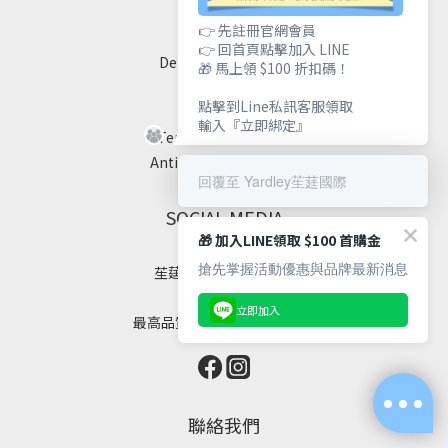
👉 先註冊官網會員
FAQ
👉 回首頁點擊加入 LINE
Delivery & Shipping
🎁 馬上領 $100 折扣碼！
Payment
點擊到Line私訊客服領取
Return Policy
輸入『立即綁定』
Terms & Conditions
Anti-Fraud Statement
回覆至 Yardley苼莛國際
SOCIAL MEDIA
🎁 加入LINE領取 $100 首購金
搶先掌握活動優惠與品牌最新消息
苼莛國際生技有限公司
✦ 四大堅持 ✦
立即加入
最高品質｜安全｜健康｜美麗
聯絡我們