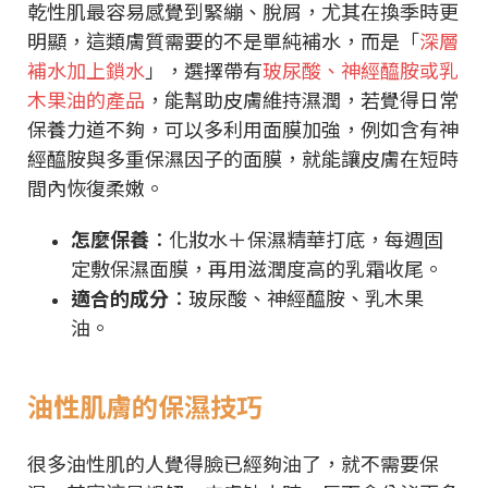
乾性肌最容易感覺到緊繃、脫屑，尤其在換季時更
明顯，這類膚質需要的不是單純補水，而是「
深層
補水加上鎖水
」，選擇帶有
玻尿酸、神經醯胺或乳
木果油的產品
，能幫助皮膚維持濕潤，若覺得日常
保養力道不夠，可以多利用面膜加強，例如含有神
經醯胺與多重保濕因子的面膜，就能讓皮膚在短時
間內恢復柔嫩。
怎麼保養
：化妝水＋保濕精華打底，每週固
定敷保濕面膜，再用滋潤度高的乳霜收尾。
適合的成分
：玻尿酸、神經醯胺、乳木果
油。
油性肌膚的保濕技巧
很多油性肌的人覺得臉已經夠油了，就不需要保