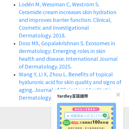
Lodén M, Wessman C, Weström S.
Ceramide cream increases skin hydration
and improves barrier function. Clinical,
Cosmetic and Investigational
Dermatology. 2018.
Doss MX, Gopalakrishnan S. Exosomes in
dermatology: Emerging roles in skin
health and disease. International Journal
of Dermatology. 2025.
Wang Y, Li X, Zhou L. Benefits of topical
hyaluronic acid for skin quality and signs of
aging. Journal of Clinical and Aesthetic
Yardley苼莛國際
Dermatology. 2022.
Help