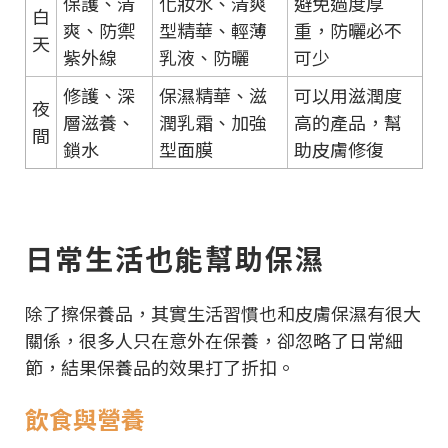
保護、清
化妝水、清爽
避免過度厚
白
爽、防禦
型精華、輕薄
重，防曬必不
天
紫外線
乳液、防曬
可少
修護、深
保濕精華、滋
可以用滋潤度
夜
層滋養、
潤乳霜、加強
高的產品，幫
間
鎖水
型面膜
助皮膚修復
日常生活也能幫助保濕
除了擦保養品，其實生活習慣也和皮膚保濕有很大
關係，很多人只在意外在保養，卻忽略了日常細
節，結果保養品的效果打了折扣。
飲食與營養