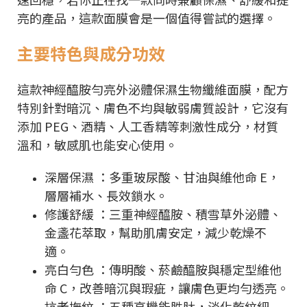
亮的產品，這款面膜會是一個值得嘗試的選擇。
主要特色與成分功效
這款神經醯胺勻亮外泌體保濕生物纖維面膜，配方
特別針對暗沉、膚色不均與敏弱膚質設計，它沒有
添加 PEG、酒精、人工香精等刺激性成分，材質
溫和，敏感肌也能安心使用。
深層保濕 ：多重玻尿酸、甘油與維他命 E，
層層補水、長效鎖水。
修護舒緩 ：三重神經醯胺、積雪草外泌體、
金盞花萃取，幫助肌膚安定，減少乾燥不
適。
亮白勻色 ：傳明酸、菸鹼醯胺與穩定型維他
命 C，改善暗沉與瑕疵，讓膚色更均勻透亮。
抗老撫紋 ：五種高機能胜肽，淡化乾紋細