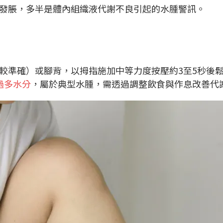
發脹，多半是體內組織液代謝不良引起的水腫警訊。
較準確）或腳背，以拇指施加中等力度按壓約3至5秒後
過多水分
，屬於典型水腫，需透過調整飲食與作息改善代