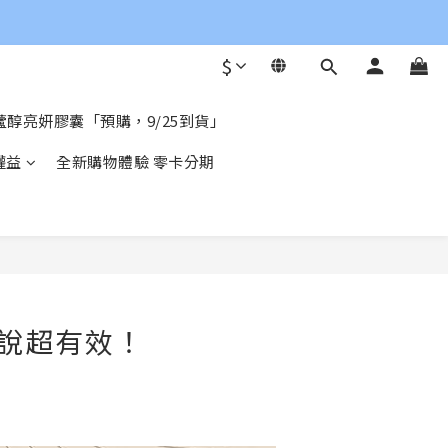
$
醇亮妍膠囊「預購，9/25到貨」
權益
全新購物體驗 零卡分期
說超有效！