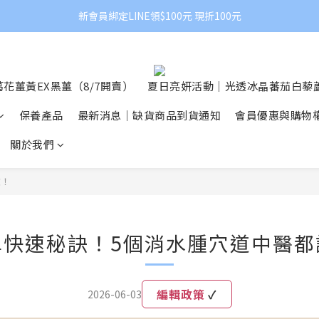
新會員綁定LINE領$100元 現折100元
花薑黃EX黑薑（8/7開賣）
夏日亮妍活動｜光透冰晶蕃茄白藜蘆
保養產品
最新消息｜缺貨商品到貨通知
會員優惠與購物
關於我們
效！
單快速秘訣！5個消水腫穴道中醫都
編輯政策
✓
2026-06-03