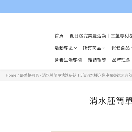
首頁
夏日窈窕美麗活動｜三薑專利葛
活動專區
所有商品
保健食品
營養生活專欄
雜誌報導
品牌理念
Home
/
部落格列表
/
消水腫簡單快速秘訣！5個消水腫穴道中醫都說超有
消水腫簡