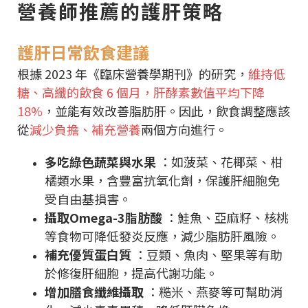
營養師推薦的護肝策略
護肝日常飲食建議
根據 2023 年《臨床營養學期刊》的研究，
維持低
糖、高纖的飲食 6 個月，肝酵素數值平均下降
18%
，並能有效改善脂肪肝。因此，飲食調整應該
從
減少負擔、補充營養
兩個方向進行。
多吃綠色蔬菜與水果
：如菠菜、花椰菜、柑
橘類水果，含豐富抗氧化劑，保護肝細胞免
受自由基損害。
攝取Omega-3脂肪酸
：鮭魚、亞麻籽、核桃
等食物可降低發炎反應，減少脂肪肝風險。
補充優質蛋白質
：豆類、魚肉、堅果等有助
於修復肝細胞，提高代謝功能。
增加膳食纖維攝取
：糙米、燕麥等可幫助消