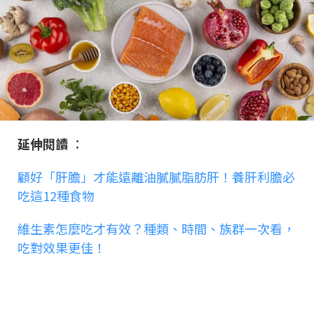
延伸閱讀
：
顧好「肝膽」才能遠離油膩膩脂肪肝！養肝利膽必
吃這12種食物
維生素怎麼吃才有效？種類、時間、族群一次看，
吃對效果更佳！