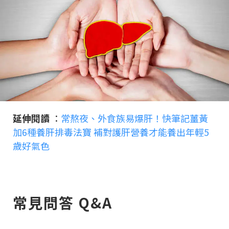
延伸閱讀
：
常熬夜、外食族易爆肝！快筆記薑黃
加6種養肝排毒法寶 補對護肝營養才能養出年輕5
歲好氣色
常見問答 Q&A