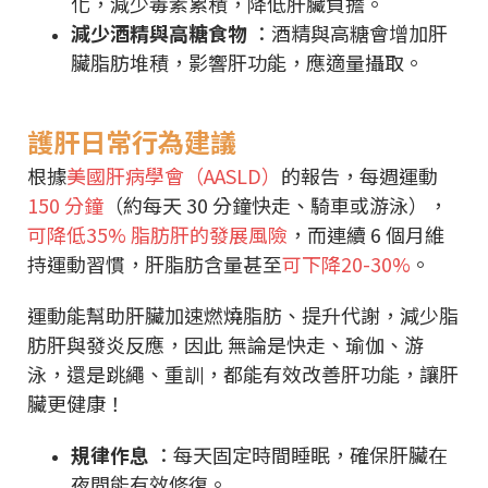
化，減少毒素累積，降低肝臟負擔。
減少酒精與高糖食物
：酒精與高糖會增加肝
臟脂肪堆積，影響肝功能，應適量攝取。
護肝日常行為建議
根據
美國肝病學會（AASLD）
的報告，每週運動
150 分鐘
（約每天 30 分鐘快走、騎車或游泳），
可降低35% 脂肪肝的發展風險
，而連續 6 個月維
持運動習慣，肝脂肪含量甚至
可下降20-30%
。
運動能幫助肝臟加速燃燒脂肪、提升代謝，減少脂
肪肝與發炎反應，因此 無論是快走、瑜伽、游
泳，還是跳繩、重訓，都能有效改善肝功能，讓肝
臟更健康！
規律作息
：每天固定時間睡眠，確保肝臟在
夜間能有效修復。