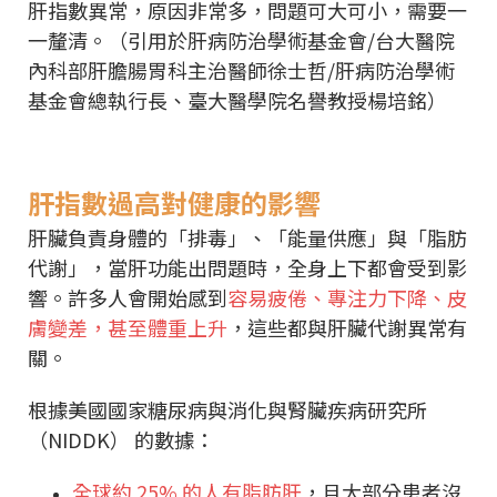
肝指數異常，原因非常多，問題可大可小，需要一
一釐清。（引用於肝病防治學術基金會/台大醫院
內科部肝膽腸胃科主治醫師徐士哲/肝病防治學術
基金會總執行長、臺大醫學院名譽教授楊培銘）
肝指數過高對健康的影響
肝臟負責身體的「排毒」、「能量供應」與「脂肪
代謝」，當肝功能出問題時，全身上下都會受到影
響。許多人會開始感到
容易疲倦、專注力下降、皮
膚變差，甚至體重上升
，這些都與肝臟代謝異常有
關。
根據美國國家糖尿病與消化與腎臟疾病研究所
（NIDDK） 的數據：
全球約 25% 的人有脂肪肝
，且大部分患者沒