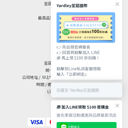
苼莛國際生技有限公司
Yardley苼莛國際
✦ 四大堅持 ✦
最高品質｜安全｜健康｜美麗
聯絡我們
👉 先註冊官網會員
👉 回首頁點擊加入 LINE
🎁 馬上領 $100 折扣碼！
苼莛國際生技有限公司
點擊到Line私訊客服領取
統一編號 / 90615838
輸入『立即綁定』
公司地址 / 台北市大安區敦化南路二段65號19樓
時間 / 週一至週五 10:00 - 18:00
回覆至 Yardley苼莛國際
LINE@ / @yardley
🎁 加入LINE領取 $100 首購金
搶先掌握活動優惠與品牌最新消息
立即加入