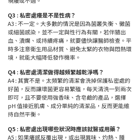
現癢或不適。
Q3 : 私密處癢是不是性病？
A3 : 不一定。大多數的情況是因為菌叢失衡、黴菌
或細菌感染，並不一定與性行為有關，若伴隨出
血、潰爛、或持續疼痛，就要儘快讓醫師檢查。平
時多注意衛生用品材質、避免太緊的衣物與悶熱環
境，就能大幅降低發作機率。
Q4 : 私密處清潔做得越頻繁越乾淨嗎？
A4 : 其實不是。太頻繁的清潔會洗掉保護私密處的
好菌，反而讓壞菌更容易繁殖，每天清洗一到兩次
即可，且不要使用強香味、含皂鹼的產品，選擇
pH 值接近肌膚、成分單純的清潔品，反而更能維
持自然平衡。
Q5 : 私密處出現哪些狀況時應該就醫或用藥？
A5 : 如果癢感反覆出現，或出現異味、灼熱、腫