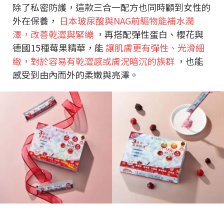
除了私密防護，這款三合一配方也同時顧到女性的
外在保養，
日本玻尿酸與NAG前驅物能補水潤
澤，改善乾澀與緊繃
，再搭配彈性蛋白、櫻花與
德國15種莓果精華，能
讓肌膚更有彈性、光滑細
緻，對於容易有乾澀感或膚況暗沉的族群
，也能
感受到由內而外的柔嫩與亮澤。