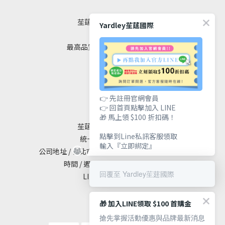
苼莛國際生技有限公司
Yardley苼莛國際
✦ 四大堅持 ✦
最高品質｜安全｜健康｜美麗
聯絡我們
👉 先註冊官網會員
👉 回首頁點擊加入 LINE
🎁 馬上領 $100 折扣碼！
苼莛國際生技有限公司
點擊到Line私訊客服領取
統一編號 / 90615838
輸入『立即綁定』
公司地址 / 台北市大安區敦化南路二段65號19樓
時間 / 週一至週五 10:00 - 18:00
回覆至 Yardley苼莛國際
LINE@ / @yardley
🎁 加入LINE領取 $100 首購金
搶先掌握活動優惠與品牌最新消息