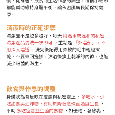
慣，從穿著、飲食到生活作息的調整，每個小細節
都能幫助維持身體平衡，讓私密肌膚長期保持健
康。
清潔時的正確步驟
清潔並不是越多越好，每天
用溫水或溫和的私密
清潔產品清洗一次即可
，重點是
「外陰部」，不
用深入陰道
，洗完後記得用柔軟的毛巾輕輕擦
乾，不要來回搓揉，沐浴後換上乾淨的內褲，也能
減少細菌的滋生。
飲食與作息的調整
身體狀態會反映在皮膚與私密處上，
多喝水、少
吃甜食與油炸物，有助於降低念珠菌過度生長
，
平時
多吃富含益生菌的食物
，如優格、發酵乳，