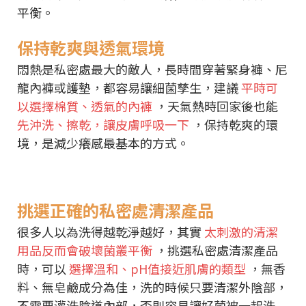
平衡。
保持乾爽與透氣環境
悶熱是私密處最大的敵人，長時間穿著緊身褲、尼
龍內褲或護墊，都容易讓細菌孳生，建議
平時可
以選擇棉質、透氣的內褲
，天氣熱時回家後也能
先沖洗、擦乾，讓皮膚呼吸一下
，保持乾爽的環
境，是減少癢感最基本的方式。
挑選正確的私密處清潔產品
很多人以為洗得越乾淨越好，其實
太刺激的清潔
用品反而會破壞菌叢平衡
，挑選私密處清潔產品
時，可以
選擇溫和、pH值接近肌膚的類型
，無香
料、無皂鹼成分為佳，洗的時候只要清潔外陰部，
不需要灌洗陰道內部，否則容易讓好菌被一起洗