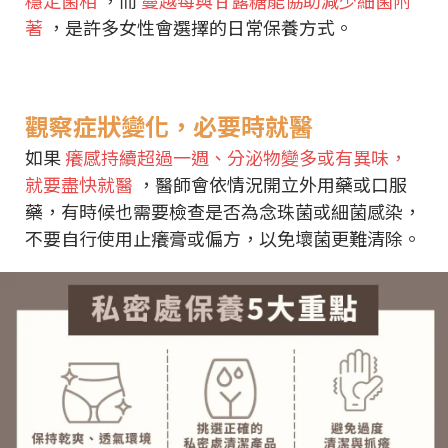
穩定菌相
，而
蔓越莓與甘露糖能協助減少細菌附
著
，是許多女性會選擇的日常保養方式。
觀察症狀變化，必要時就醫
如果
癢感持續超過一週、分泌物變多或有異味，
就要盡快就醫
，醫師會依情況開立外用藥或口服
藥，有時候也需要檢查是否為念珠菌或細菌感染，
不要自行使用止癢膏或偏方，以免壞菌更難清除。