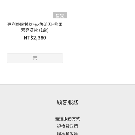
售完
專利穀胱甘肽+麥角硫因+熊果
素亮妍飮 (1盒)
NT$2,380
顧客服務
運送服務方式
退換貨政策
隱私權政策