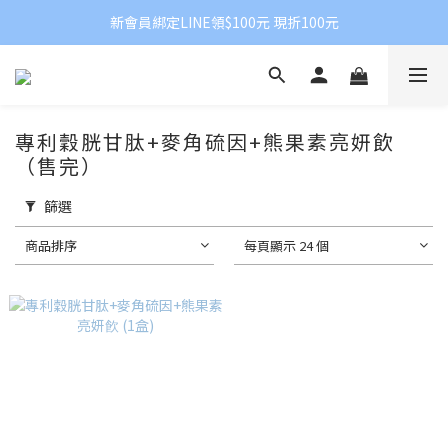
新會員綁定LINE領$100元 現折100元
專利穀胱甘肽+麥角硫因+熊果素亮妍飲
（售完）
篩選
商品排序
每頁顯示 24 個