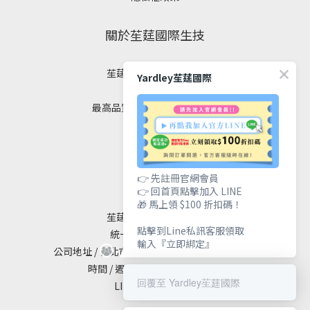
關於苼莛國際生技
苼莛國際生技有限公司
Yardley苼莛國際
✦ 四大堅持 ✦
最高品質｜安全｜健康｜美麗
聯絡我們
👉 先註冊官網會員
👉 回首頁點擊加入 LINE
🎁 馬上領 $100 折扣碼！
苼莛國際生技有限公司
點擊到Line私訊客服領取
統一編號 / 90615838
輸入『立即綁定』
公司地址 / 台北市大安區敦化南路二段65號19樓
時間 / 週一至週五 10:00 - 18:00
回覆至 Yardley苼莛國際
LINE@ / @yardley