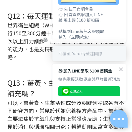
👉 先註冊官網會員
Q12：每天運動多久比較適合？
👉 回首頁點擊加入 LINE
🎁 馬上領 $100 折扣碼！
世界衛生組織（WHO）建議，成年人每週至少進
點擊到Line私訊客服領取
行150至300分鐘中等強度有氧運動，並搭配每週2
輸入『立即綁定』
次以上肌力訓練。規律運動可提升肌肉利用葡萄糖
的能力，也是支持胰島素敏感性的重要生活策
回覆至 Yardley苼莛國際
略。
🎁 加入LINE領取 $100 首購金
搶先掌握活動優惠與品牌最新消息
Q13：薑黃、生薑與朝鮮薊可以一起
補充嗎？
立即加入
可以。薑黃素、生薑活性成分及朝鮮薊萃取各有不
同研究方向，常見於代謝保養複方產品中。薑黃素
主要聚焦於抗氧化與支持正常發炎反應；生薑則常
見於消化與循環相關研究；朝鮮薊則因富含多酚與