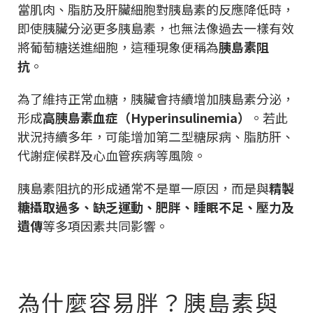
當肌肉、脂肪及肝臟細胞對胰島素的反應降低時，
即使胰臟分泌更多胰島素，也無法像過去一樣有效
將葡萄糖送進細胞，這種現象便稱為
胰島素阻
抗
。
為了維持正常血糖，胰臟會持續增加胰島素分泌，
形成
高胰島素血症（Hyperinsulinemia）
。若此
狀況持續多年，可能增加第二型糖尿病、脂肪肝、
代謝症候群及心血管疾病等風險。
胰島素阻抗的形成通常不是單一原因，而是與
精製
糖攝取過多、缺乏運動、肥胖、睡眠不足、壓力及
遺傳
等多項因素共同影響。
為什麼容易胖？胰島素與