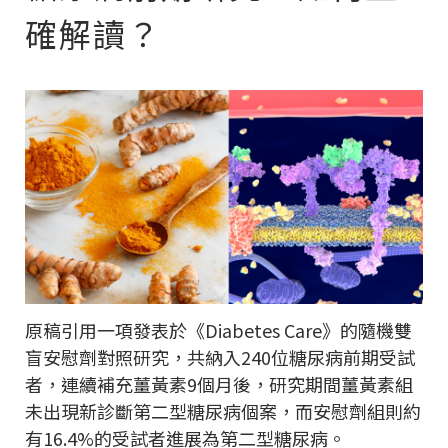
確解讀？
原稿引用一項發表於《Diabetes Care》的隨機雙
盲安慰劑對照研究，共納入240位糖尿病前期受試
者，連續補充薑黃素9個月後，研究期間薑黃素組
未出現新診斷第二型糖尿病個案，而安慰劑組則約
有16.4%的受試者進展為第二型糖尿病。