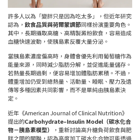
許多人以為「變胖只是因為吃太多」，但近年研究
認為，
飲食品質與荷爾蒙調節
同樣扮演重要角色。
其中，長期攝取高糖、高精製澱粉飲食，容易造成
血糖快速波動，使胰島素反覆大量分泌。
當胰島素濃度偏高時，身體會優先利用葡萄糖作為
能量來源，同時減少脂肪分解，並促進能量儲存。
若熱量長期過剩，便容易增加體脂肪累積。不過，
體重增加仍受到總熱量、活動量、睡眠、壓力及遺
傳等多種因素共同影響，而不是單純由胰島素決
定。
近年《American Journal of Clinical Nutrition》
提出的
Carbohydrate–Insulin Model（碳水化合
物－胰島素模型）
，重新討論高升糖負荷飲食與肥
胖之間的關聯，認為高度加工碳水化合物可能透過