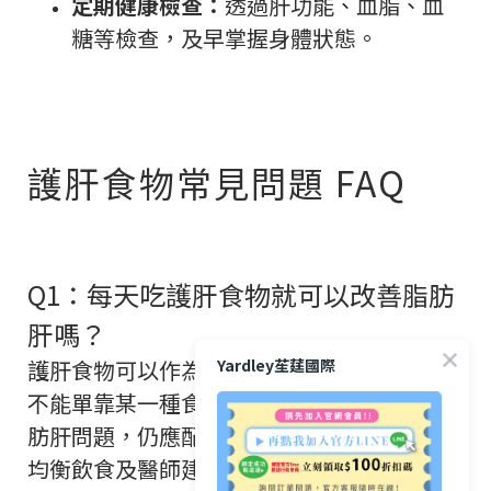
定期健康檢查：
透過肝功能、血脂、血
糖等檢查，及早掌握身體狀態。
護肝食物常見問題 FAQ
Q1：每天吃護肝食物就可以改善脂肪
肝嗎？
Yardley苼莛國際
護肝食物可以作為健康飲食的一部分，但並
不能單靠某一種食物改善脂肪肝。若已有脂
肪肝問題，仍應配合控制體重、規律運動、
均衡飲食及醫師建議，才能真正支持肝臟健