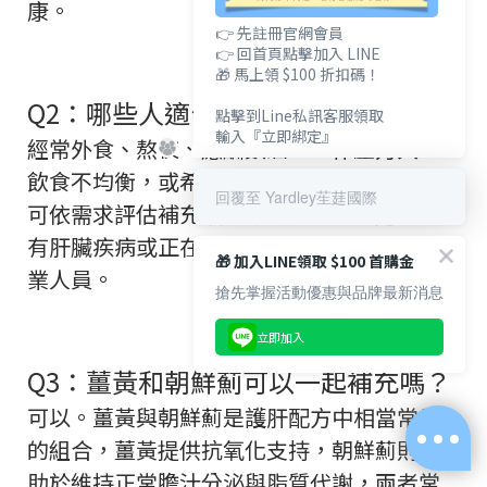
康。
👉 先註冊官網會員
👉 回首頁點擊加入 LINE
🎁 馬上領 $100 折扣碼！
Q2：哪些人適合補充護肝保健食品？
點擊到Line私訊客服領取
輸入『立即綁定』
經常外食、熬夜、應酬飲酒、工作壓力大、
飲食不均衡，或希望加強日常保養的人，都
回覆至 Yardley苼莛國際
可依需求評估補充護肝相關營養。不過若已
有肝臟疾病或正在服藥，建議先諮詢醫療專
🎁 加入LINE領取 $100 首購金
業人員。
搶先掌握活動優惠與品牌最新消息
立即加入
Q3：薑黃和朝鮮薊可以一起補充嗎？
可以。薑黃與朝鮮薊是護肝配方中相當常見
的組合，薑黃提供抗氧化支持，朝鮮薊則有
助於維持正常膽汁分泌與脂質代謝，兩者常