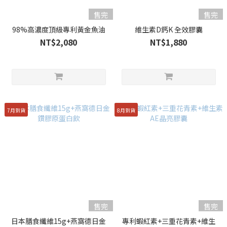
售完
售完
98%高濃度頂級專利黃金魚油
維生素D鈣K 全效膠囊
NT$2,080
NT$1,880
7月到貨
8月到貨
售完
售完
日本膳食纖維15g+燕窩德日金
專利蝦紅素+三重花青素+維生