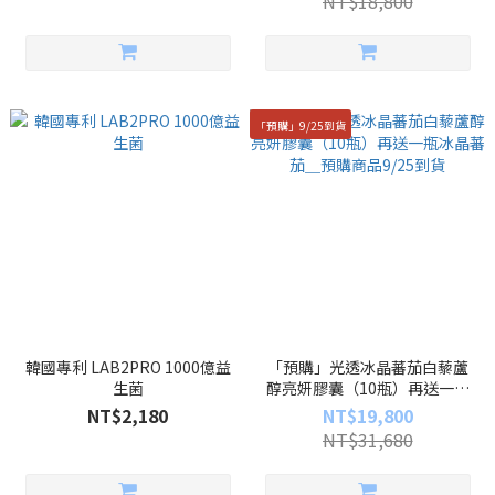
NT$18,800
「預購」9/25到貨
韓國專利 LAB2PRO 1000億益
「預購」光透冰晶蕃茄白藜蘆
生菌
醇亮妍膠囊（10瓶）再送一瓶
冰晶蕃茄＿預購商品9/25到貨
NT$2,180
NT$19,800
NT$31,680