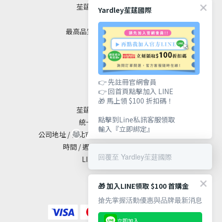
苼莛國際生技有限公司
Yardley苼莛國際
✦ 四大堅持 ✦
最高品質｜安全｜健康｜美麗
聯絡我們
👉 先註冊官網會員
👉 回首頁點擊加入 LINE
🎁 馬上領 $100 折扣碼！
苼莛國際生技有限公司
點擊到Line私訊客服領取
統一編號 / 90615838
輸入『立即綁定』
公司地址 / 台北市大安區敦化南路二段65號19樓
時間 / 週一至週五 10:00 - 18:00
回覆至 Yardley苼莛國際
LINE@ / @yardley
🎁 加入LINE領取 $100 首購金
搶先掌握活動優惠與品牌最新消息
立即加入