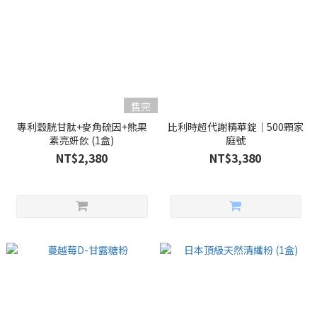
售完
專利穀胱甘肽+麥角硫因+熊果
比利時超代謝精華錠｜500顆家
素亮妍飮 (1盒)
庭號
NT$2,380
NT$3,380