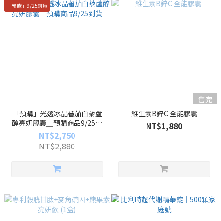
「預購」9/25到貨
售完
「預購」光透冰晶蕃茄白藜蘆
維生素B鋅C 全能膠囊
醇亮妍膠囊＿預購商品9/25到
NT$1,880
貨
NT$2,750
NT$2,880