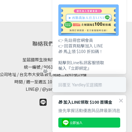
👉 先註冊官網會員
聯絡我們
👉 回首頁點擊加入 LINE
🎁 馬上領 $100 折扣碼！
苼莛國際生技有限公司
點擊到Line私訊客服領取
統一編號 / 90615838
輸入『立即綁定』
公司地址 / 台北市大安區敦化南路二段65號19樓
時間 / 週一至週五 10:00 - 18:00
回覆至 Yardley苼莛國際
LINE@ / @yardley
🎁 加入LINE領取 $100 首購金
搶先掌握活動優惠與品牌最新消息
立即加入