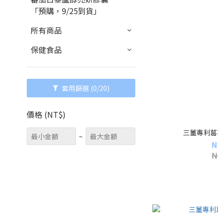
「預購，9/25到貨」
所有商品
保健食品
套用篩選
(0/20)
價格 (NT$)
三薑專利葛花
~
N
N