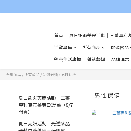
首頁
夏日窈窕美麗活動｜三薑專利葛
活動專區
所有商品
保健食品
營養生活專欄
雜誌報導
品牌理念
全部商品
/
所有商品
/
功效分類
/
男性保健
男性保健
夏日窈窕美麗活動｜三薑
專利葛花薑黃EX黑薑（8/7
開賣）
夏日亮妍活動｜光透冰晶
蕃茄白藜蘆醇亮妍膠囊