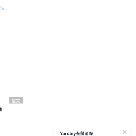
售完
油
Yardley苼莛國際