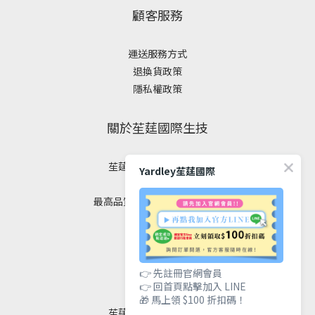
顧客服務
運送服務方式
退換貨政策
隱私權政策
關於苼莛國際生技
苼莛國際生技有限公司
Yardley苼莛國際
✦ 四大堅持 ✦
最高品質｜安全｜健康｜美麗
聯絡我們
👉 先註冊官網會員
👉 回首頁點擊加入 LINE
🎁 馬上領 $100 折扣碼！
苼莛國際生技有限公司