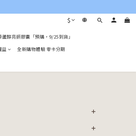
$
蘆醇亮妍膠囊「預購，9/25到貨」
權益
全新購物體驗 零卡分期