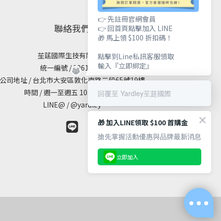
👉 先註冊官網會員
聯絡我們
👉 回首頁點擊加入 LINE
🎁 馬上領 $100 折扣碼！
苼莛國際生技有限公司
點擊到Line私訊客服領取
輸入『立即綁定』
統一編號 / 90615838
公司地址 / 台北市大安區敦化南路二段65號19樓
時間 / 週一至週五 10:00 - 18:00
回覆至 Yardley苼莛國際
LINE@ / @yardley
🎁 加入LINE領取 $100 首購金
搶先掌握活動優惠與品牌最新消息
立即加入