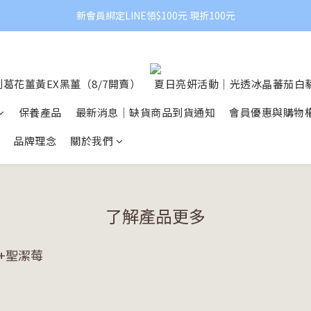
新會員綁定LINE領$100元 現折100元
葛花薑黃EX黑薑（8/7開賣）
夏日亮妍活動｜光透冰晶蕃茄白藜
保養產品
最新消息｜缺貨商品到貨通知
會員優惠與購物
品牌理念
關於我們
了解產品更多
+聖潔莓