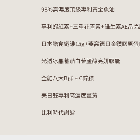
98%高濃度頂級專利黃金魚油
專利蝦紅素+三重花青素+維生素AE晶亮
日本膳食纖維15g+燕窩德日金鑽膠原蛋
光透冰晶蕃茄白藜蘆醇亮妍膠囊
全能八大B群 + C鋅鎂
美日雙專利高濃度薑黃
比利時代謝錠