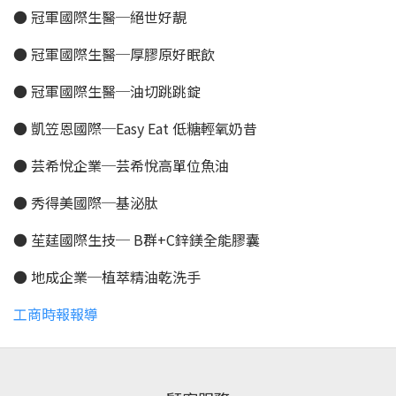
● 冠軍國際生醫─絕世好靚
● 冠軍國際生醫─厚膠原好眠飲
● 冠軍國際生醫─油切跳跳錠
● 凱笠恩國際─Easy Eat 低糖輕氧奶昔
● 芸希悅企業─芸希悅高單位魚油
● 秀得美國際─基泌肽
● 苼莛國際生技─ B群+C鋅鎂全能膠囊
● 地成企業─植萃精油乾洗手
工商時報報導