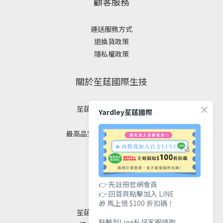
顧客服務
運送服務方式
退換貨政策
隱私權政策
關於苼莛國際生技
苼莛國際生技有限公司
Yardley苼莛國際
✦ 四大堅持 ✦
最高品質｜安全｜健康｜美麗
聯絡我們
👉 先註冊官網會員
👉 回首頁點擊加入 LINE
🎁 馬上領 $100 折扣碼！
苼莛國際生技有限公司
點擊到Line私訊客服領取