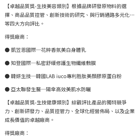
【卓越品質獎-生技美容類別】根據品牌研發原物料的選
擇、商品品質控管、創新技術的研究、與行銷通路多元化…
等四大方向評比。
得獎廠商：
● 凱笠恩國際─花粹香氛美白身體乳
● 知登國際─私密舒緩修護生物纖維敷膜
● 韓妍生技─韓國LAB iuco專利胜肽美顏膠原蛋白粉
● 亞太聯發生醫─陽傘高效美肌水防曬
【卓越品質獎-生技健康類別】綜觀評比產品的獨特競爭
力、創新研發力、品質控管力、全球化經營佈局、以及企業
成長價值的卓越廠商。
得獎廠商：