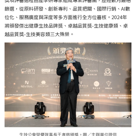
獎項評審過程由產學研專家組成專業評審團，歷經數月嚴格
篩選，從原料研發、創新專利、品質把關、國際行銷、AI數
位化、服務廣度與深度等多方面進行全方位審核。2024年
將頒發傑出健康生技品牌獎、卓越品質獎-生技健康類、卓
越品質獎-生技美容類三大殊榮。
生技公會榮譽理事長王孝慈頒獎。圖／主辦單位提供