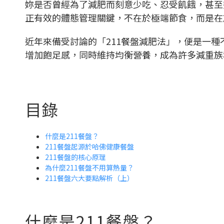
妳是否曾經為了減肥而刻意少吃、忍受飢餓，甚至
正有效的體態管理關鍵，不在於極端節食，而是
近年來備受討論的「211餐盤減肥法」，便是一
增加飽足感，同時維持均衡營養，成為許多減重
目錄
什麼是211餐盤？
211餐盤起源於哈佛健康餐盤
211餐盤的核心原理
為什麼211餐盤不用算熱量？
211餐盤六大要點解析（上）
什麼是211餐盤？