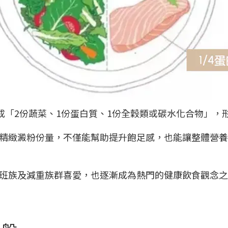
成「2份蔬菜、1份蛋白質、1份全穀類或碳水化合物」，形
精緻澱粉份量，不僅能幫助提升飽足感，也能讓整體營養
班族及減重族群喜愛，也逐漸成為熱門的健康飲食觀念