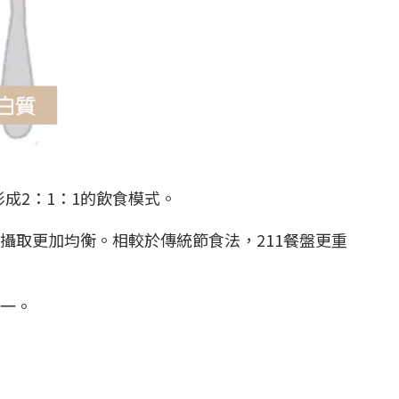
成2：1：1的飲食模式。
攝取更加均衡。相較於傳統節食法，211餐盤更重
之一。