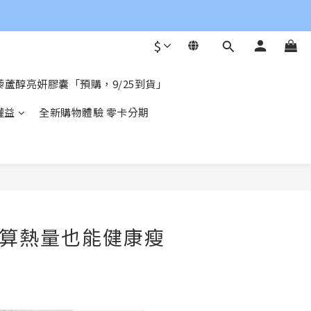
$
蘆醇亮妍膠囊「預購，9/25到貨」
權益
全新購物體驗 零卡分期
不算熱量也能健康瘦