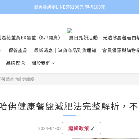
新會員綁定LINE領$100元 現折100元
葛花薑黃EX黑薑（8/7開賣）
夏日亮妍活動｜光透冰晶蕃茄白藜
保養產品
最新消息｜缺貨商品到貨通知
會員優惠與購物
品牌理念
關於我們
不算熱量也能健康瘦
？哈佛健康餐盤減肥法完整解析，
編輯政策
✓
2024-04-02