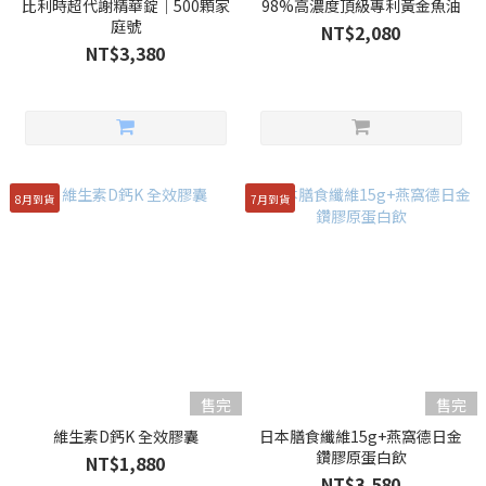
比利時超代謝精華錠｜500顆家
98%高濃度頂級專利黃金魚油
庭號
NT$2,080
NT$3,380
8月到貨
7月到貨
售完
售完
維生素D鈣K 全效膠囊
日本膳食纖維15g+燕窩德日金
鑽膠原蛋白飲
NT$1,880
NT$3,580