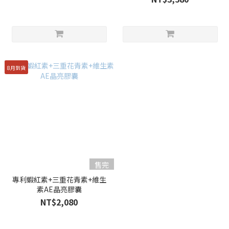
8月到貨
售完
專利蝦紅素+三重花青素+維生
素AE晶亮膠囊
NT$2,080