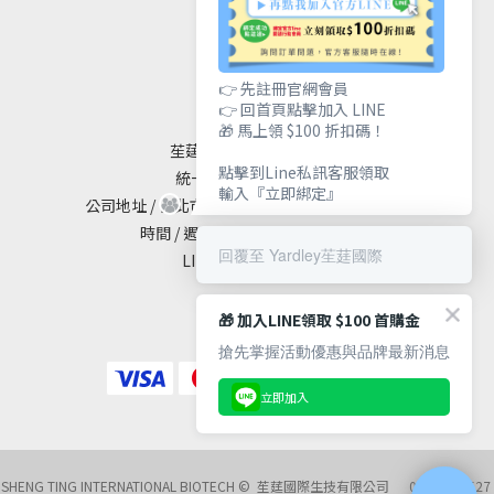
聯絡我們
👉 先註冊官網會員
👉 回首頁點擊加入 LINE
🎁 馬上領 $100 折扣碼！
苼莛國際生技有限公司
點擊到Line私訊客服領取
統一編號 / 90615838
輸入『立即綁定』
公司地址 / 台北市大安區敦化南路二段65號19樓
時間 / 週一至週五 10:00 - 18:00
回覆至 Yardley苼莛國際
LINE@ / @yardley
🎁 加入LINE領取 $100 首購金
搶先掌握活動優惠與品牌最新消息
立即加入
SHENG TING INTERNATIONAL BIOTECH © 苼莛國際生技有限公司 02-27218527