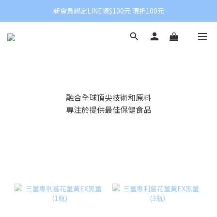
新會員綁定LINE領$100元 現折100元
苼莛國際生技｜專注營養科學與
苼莛國際生技
融合全球頂尖技術和原料
專注於提供最佳保健食品