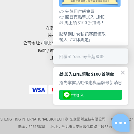
聯絡我們
👉 先註冊官網會員
👉 回首頁點擊加入 LINE
🎁 馬上領 $100 折扣碼！
苼莛國際生技有限公司
點擊到Line私訊客服領取
統一編號 / 90615838
輸入『立即綁定』
公司地址 / 台北市大安區敦化南路二段65號19樓
時間 / 週一至週五 10:00 - 18:00
回覆至 Yardley苼莛國際
LINE@ / @yardley
🎁 加入LINE領取 $100 首購金
搶先掌握活動優惠與品牌最新消息
立即加入
SHENG TING INTERNATIONAL BIOTECH © 苼莛國際生技有限公司 02-27218527
統編：90615838 地址：台北市大安區敦化南路二段65號19樓