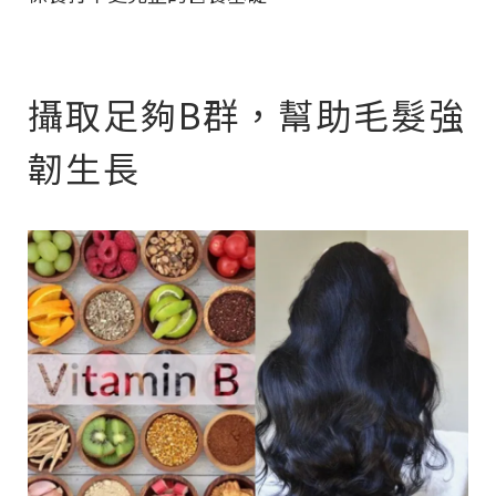
攝取足夠B群，幫助毛髮強
韌生長