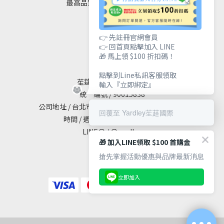
最高品質｜安全｜健康｜美麗
👉 先註冊官網會員
👉 回首頁點擊加入 LINE
聯絡我們
🎁 馬上領 $100 折扣碼！
點擊到Line私訊客服領取
苼莛國際生技有限公司
輸入『立即綁定』
統一編號 / 90615838
公司地址 / 台北市大安區敦化南路二段65號19樓
回覆至 Yardley苼莛國際
時間 / 週一至週五 10:00 - 18:00
LINE@ / @yardley
🎁 加入LINE領取 $100 首購金
搶先掌握活動優惠與品牌最新消息
立即加入