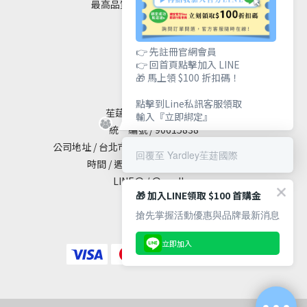
最高品質｜安全｜健康｜美麗
👉 先註冊官網會員
👉 回首頁點擊加入 LINE
聯絡我們
🎁 馬上領 $100 折扣碼！
點擊到Line私訊客服領取
苼莛國際生技有限公司
輸入『立即綁定』
統一編號 / 90615838
公司地址 / 台北市大安區敦化南路二段65號19樓
回覆至 Yardley苼莛國際
時間 / 週一至週五 10:00 - 18:00
LINE@ / @yardley
🎁 加入LINE領取 $100 首購金
搶先掌握活動優惠與品牌最新消息
立即加入