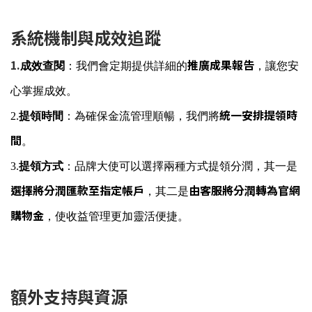
系統機制與成效追蹤
1.
推廣成果報告
成效查閱
：我們會定期提供詳細的
，讓您安
心掌握成效。
統一安排提領時
2.
提領時間
：為
確保金流管理順暢，
我們將
間
。
3.
提領方式
：品牌大使可以選擇兩種方式提領分潤，其一是
選擇將分潤匯款至指定帳戶
由客服將分潤轉為官網
，其二是
購物金
，使收益管理更加靈活便捷。
額外支持與資源