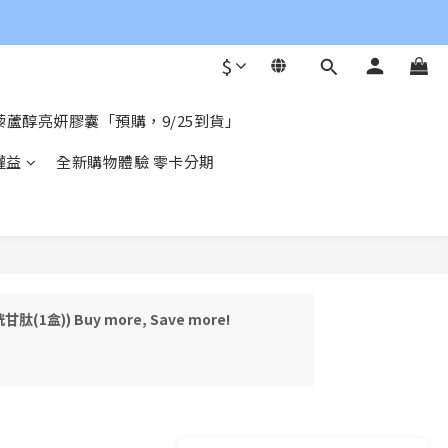
$
蘆醇亮妍膠囊「預購，9/25到貨」
權益
全新購物體驗 零卡分期
(穀胱甘肽(1盒)) Buy more, Save more!