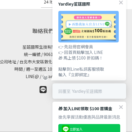
24 Items per page
Yardley苼莛國際
聯絡我們
👉 先註冊官網會員
苼莛國際生技有限公司
👉 回首頁點擊加入 LINE
統一編號 / 90615838
🎁 馬上領 $100 折扣碼！
公司地址 / 台北市大安區敦化南路二段65號19樓
點擊到Line私訊客服領取
時間 / 週一至週五 10:00 - 18:00
輸入『立即綁定』
LINE@ / @yardley
回覆至 Yardley苼莛國際
🎁 加入LINE領取 $100 首購金
搶先掌握活動優惠與品牌最新消息
立即加入