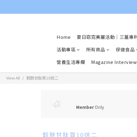
Home
夏日窈窕美麗活動｜三薑專利
活動專區
所有商品
保健食品
營養生活專欄
Magazine Interview
View All
穀胱甘肽買10送二
Member
Only
穀胱甘肽買10送二