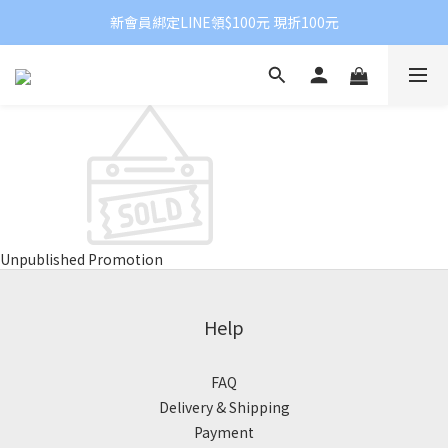
新會員綁定LINE領$100元 現折100元
Unpublished Promotion
Help
FAQ
Delivery & Shipping
Payment