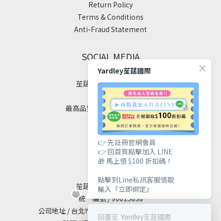
Return Policy
Terms & Conditions
Anti-Fraud Statement
SOCIAL MEDIA
Yardley苼莛國際
苼莛國際生技有限公司
✦ 四大堅持 ✦
最高品質｜安全｜健康｜美麗
👉 先註冊官網會員
👉 回首頁點擊加入 LINE
聯絡我們
🎁 馬上領 $100 折扣碼！
點擊到Line私訊客服領取
苼莛國際生技有限公司
輸入『立即綁定』
統一編號 / 90615838
公司地址 / 台北市大安區敦化南路二段65號19樓
回覆至 Yardley苼莛國際