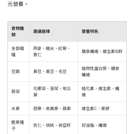
元營養。
食物種
建議選擇
營養特色
類
全穀雜
燕麥、糙米、紅藜、
膳食纖維、維生素B群
糧
薏仁
植物性蛋白質、膳食
豆類
黃豆、黑豆、毛豆
纖維
花椰菜、菠菜、地瓜
植化素、維生素、纖
蔬菜
葉
維
水果
芭樂、奇異果、蘋果
維生素C、果膠
堅果種
杏仁、核桃、奇亞籽
好油脂、纖維
子