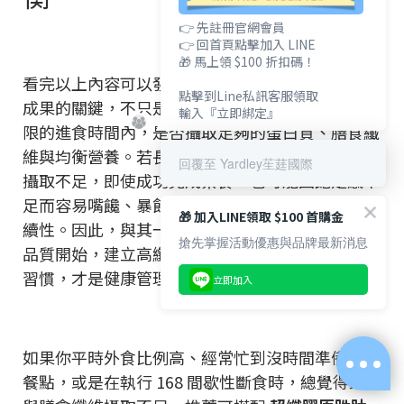
👉 先註冊官網會員
👉 回首頁點擊加入 LINE
🎁 馬上領 $100 折扣碼！
看完以上內容可以發現，168 間歇性斷食真正影響
點擊到Line私訊客服領取
成果的關鍵，不只是每天空腹 16 小時，而是在有
輸入『立即綁定』
限的進食時間內，是否攝取足夠的蛋白質、膳食纖
維與均衡營養。若長期飲食不均衡、蔬菜與全穀類
回覆至 Yardley苼莛國際
攝取不足，即使成功完成禁食，也可能因飽足感不
足而容易嘴饞、暴飲暴食，甚至影響體態管理的持
🎁 加入LINE領取 $100 首購金
續性。因此，與其一味減少熱量，不如從提升飲食
搶先掌握活動優惠與品牌最新消息
品質開始，建立高纖、均衡且容易長期維持的飲食
習慣，才是健康管理的重要基礎。
立即加入
如果你平時外食比例高、經常忙到沒時間準備均衡
餐點，或是在執行 168 間歇性斷食時，總覺得蔬菜