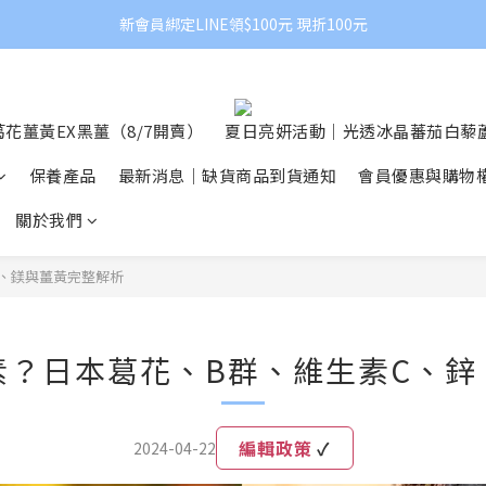
新會員綁定LINE領$100元 現折100元
花薑黃EX黑薑（8/7開賣）
夏日亮妍活動｜光透冰晶蕃茄白藜蘆
保養產品
最新消息｜缺貨商品到貨通知
會員優惠與購物
關於我們
、鎂與薑黃完整解析
素？日本葛花、B群、維生素C、鋅
編輯政策
✓
2024-04-22