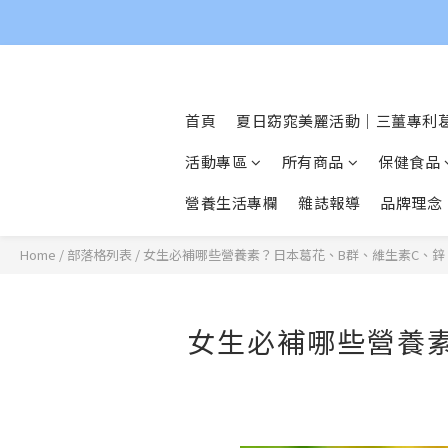
首頁
夏日窈窕美麗活動｜三薑專利葛
活動專區
所有商品
保健食品
營養生活專欄
雜誌報導
品牌理念
Home
/
部落格列表
/
女生必補哪些營養素？日本葛花、B群、維生素C、鋅
女生必補哪些營養