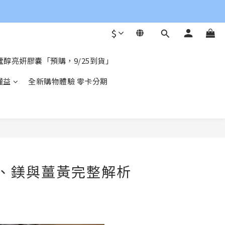
$
醇亮妍膠囊「預購，9/25到貨」
權益
全新購物體驗 零卡分期
、鎂與薑黃完整解析