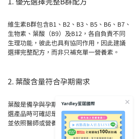
1. 優先選擇完整B群配方
維生素B群包含B1、B2、B3、B5、B6、B7、
生物素、葉酸（B9）及B12，各自負責不同
生理功能，彼此也具有協同作用，因此建議
選擇完整配方，而非只補充單一營養素。
2. 葉酸含量符合孕期需求
葉酸是備孕與孕期最重要的營養素之一，挑
Yardley苼莛國際
選產品時可確認是否符合孕期建議攝取量，
並依照醫師或營養師建議補充。