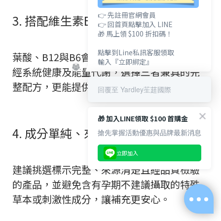
👉 先註冊官網會員
3. 搭配維生素B12與B6
👉 回首頁點擊加入 LINE
🎁 馬上領 $100 折扣碼！
點擊到Line私訊客服領取
葉酸、B12與B6會共同參與紅血球形成、神
輸入『立即綁定』
經系統健康及能量代謝，選擇三者兼具的完
整配方，更能提供全面性的營養支持。
回覆至 Yardley苼莛國際
🎁 加入LINE領取 $100 首購金
4. 成分單純、來源透明
搶先掌握活動優惠與品牌最新消息
立即加入
建議挑選標示完整、來源清楚且經品質檢驗
的產品，並避免含有孕期不建議攝取的特殊
草本或刺激性成分，讓補充更安心。