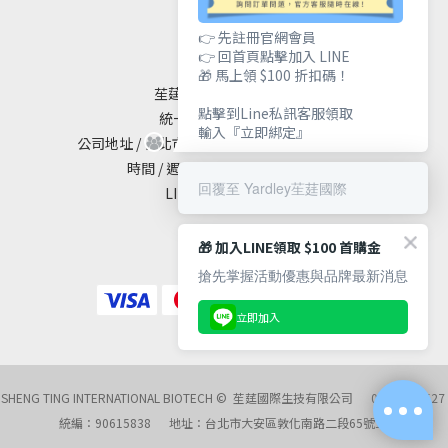
聯絡我們
👉 先註冊官網會員
👉 回首頁點擊加入 LINE
🎁 馬上領 $100 折扣碼！
苼莛國際生技有限公司
點擊到Line私訊客服領取
統一編號 / 90615838
輸入『立即綁定』
公司地址 / 台北市大安區敦化南路二段65號19樓
時間 / 週一至週五 10:00 - 18:00
回覆至 Yardley苼莛國際
LINE@ / @yardley
🎁 加入LINE領取 $100 首購金
搶先掌握活動優惠與品牌最新消息
立即加入
SHENG TING INTERNATIONAL BIOTECH © 苼莛國際生技有限公司 02-27218527
統編：90615838 地址：台北市大安區敦化南路二段65號19樓