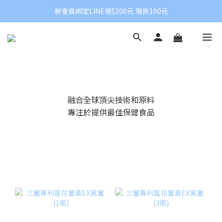
新會員綁定LINE領$100元 現折100元
苼莛國際生技｜專注營養科學與
苼莛國際生技
融合全球頂尖技術和原料
專注於提供最佳保健食品