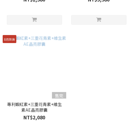
8月到貨
售完
專利蝦紅素+三重花青素+維生
素AE晶亮膠囊
NT$2,080