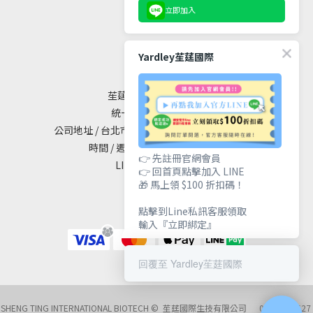
立即加入
聯絡我們
Yardley苼莛國際
苼莛國際生技有限公司
統一編號 / 90615838
公司地址 / 台北市大安區敦化南路二段65號19樓
時間 / 週一至週五 10:00 - 18:00
👉 先註冊官網會員
LINE@ / @yardley
👉 回首頁點擊加入 LINE
🎁 馬上領 $100 折扣碼！
點擊到Line私訊客服領取
輸入『立即綁定』
回覆至 Yardley苼莛國際
SHENG TING INTERNATIONAL BIOTECH © 苼莛國際生技有限公司 02-27218527