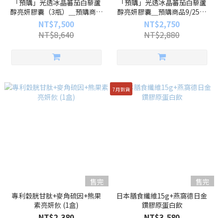
「預購」光透冰晶蕃茄白藜蘆
「預購」光透冰晶蕃茄白藜蘆
醇亮妍膠囊（3瓶）＿預購商品
醇亮妍膠囊＿預購商品9/25到
9/25到貨
貨
NT$7,500
NT$2,750
NT$8,640
NT$2,880
7月到貨
售完
售完
專利穀胱甘肽+麥角硫因+熊果
日本膳食纖維15g+燕窩德日金
素亮妍飮 (1盒)
鑽膠原蛋白飲
NT$2,380
NT$3,580