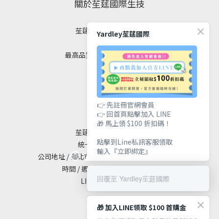
關於苼莛國際生技
苼莛國際生技有限公司
Yardley苼莛國際
✦ 四大堅持 ✦
最高品質｜安全｜健康｜美麗
聯絡我們
👉 先註冊官網會員
👉 回首頁點擊加入 LINE
🎁 馬上領 $100 折扣碼！
苼莛國際生技有限公司
點擊到Line私訊客服領取
統一編號 / 90615838
輸入『立即綁定』
公司地址 / 台北市大安區敦化南路二段65號19樓
時間 / 週一至週五 10:00 - 18:00
回覆至 Yardley苼莛國際
LINE@ / @yardley
🎁 加入LINE領取 $100 首購金