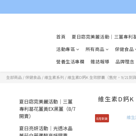
首頁
夏日窈窕美麗活動｜三薑專利葛
活動專區
所有商品
保健食品
營養生活專欄
雜誌報導
品牌理念
全部商品
/
保健食品
/
維生素系列
/
維生素D鈣K 全效膠囊（售完，9/21到
維生素D鈣K
夏日窈窕美麗活動｜三薑
專利葛花薑黃EX黑薑（8/7
開賣）
8月到貨
夏日亮妍活動｜光透冰晶
蕃茄白藜蘆醇亮妍膠囊