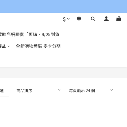
$
醇亮妍膠囊「預購，9/25到貨」
權益
全新購物體驗 零卡分期
選
商品排序
每頁顯示 24 個