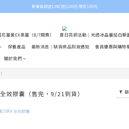
新會員綁定LINE領$100元 現折100元
花薑黃EX黑薑（8/7開賣）
夏日亮妍活動｜光透冰晶蕃茄白藜蘆
保養產品
最新消息｜缺貨商品到貨通知
會員優惠與購物
關於我們
貨）
篩
 全效膠囊（售完，9/21到貨）