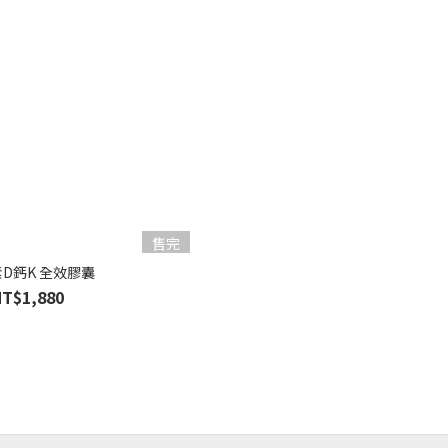
售完
D鈣K 全效膠囊
NT$1,880