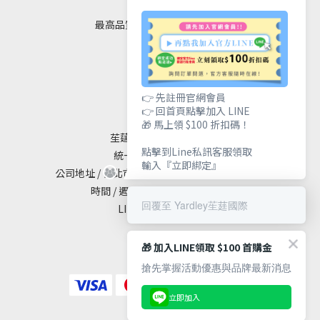
✦ 四大堅持 ✦
最高品質｜安全｜健康｜美麗
聯絡我們
👉 先註冊官網會員
👉 回首頁點擊加入 LINE
🎁 馬上領 $100 折扣碼！
苼莛國際生技有限公司
點擊到Line私訊客服領取
統一編號 / 90615838
輸入『立即綁定』
公司地址 / 台北市大安區敦化南路二段65號19樓
時間 / 週一至週五 10:00 - 18:00
回覆至 Yardley苼莛國際
LINE@ / @yardley
🎁 加入LINE領取 $100 首購金
搶先掌握活動優惠與品牌最新消息
立即加入