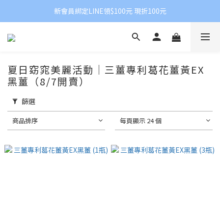
新會員綁定LINE領$100元 現折100元
夏日窈窕美麗活動｜三薑專利葛花薑黃EX
黑薑（8/7開賣）
篩選
商品排序
每頁顯示 24 個