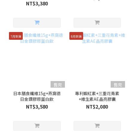
NT$3,380
7月到貨
8月到貨
售完
售完
日本膳食纖維15g+燕窩德
專利蝦紅素+三重花青素
日金鑽膠原蛋白飲
+維生素AE晶亮膠囊
NT$3,580
NT$2,080