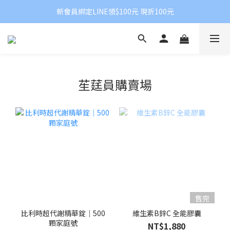
新會員綁定LINE領$100元 現折100元
苼莛員購賣場
售完
比利時超代謝精華錠｜500
維生素B鋅C 全能膠囊
顆家庭號
NT$1,880