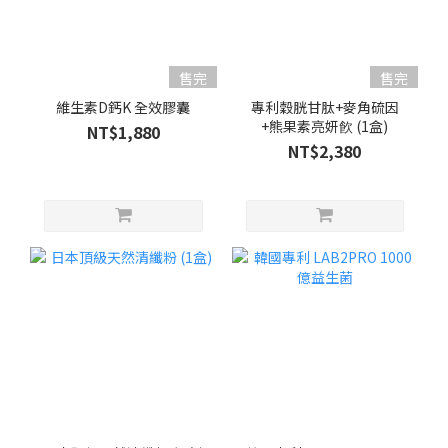
售完
售完
維生素D鈣K 全效膠囊
專利穀胱甘肽+麥角硫因
+熊果素亮妍飮 (1盒)
NT$1,880
NT$2,380