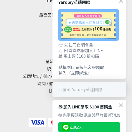
Yardley苼莛國際
✦ 四大堅持 ✦
最高品質｜安全｜健康｜美麗
聯絡我們
👉 先註冊官網會員
👉 回首頁點擊加入 LINE
🎁 馬上領 $100 折扣碼！
苼莛國際生技有限公司
點擊到Line私訊客服領取
統一編號 / 90615838
輸入『立即綁定』
公司地址 / 台北市大安區敦化南路二段65號19樓
時間 / 週一至週五 10:00 - 18:00
回覆至 Yardley苼莛國際
LINE@ / @yardley
🎁 加入LINE領取 $100 首購金
搶先掌握活動優惠與品牌最新消息
立即加入