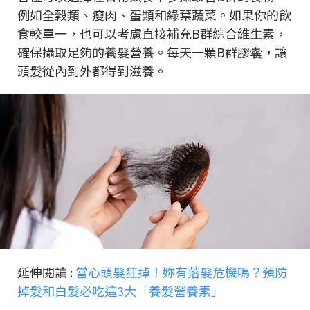
例如全穀類、瘦肉、蛋類和綠葉蔬菜。如果你的飲
食較單一，也可以考慮直接補充B群綜合維生素，
確保攝取足夠的養髮營養。每天一顆B群膠囊，讓
頭髮從內到外都得到滋養。
延伸閱讀 :
當心頭髮狂掉！妳有落髮危機嗎？預防
掉髮和白髮必吃這3大「養髮營養素」