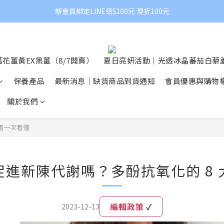
新會員綁定LINE領$100元 現折100元
花薑黃EX黑薑（8/7開賣）
夏日亮妍活動｜光透冰晶蕃茄白藜蘆
保養產品
最新消息｜缺貨商品到貨通知
會員優惠與購物
關於我們
處一次看懂
進新陳代謝嗎？多酚抗氧化的 8
編輯政策
✓
2023-12-13