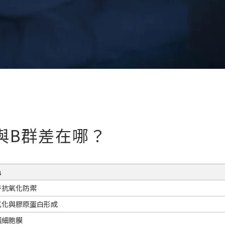
與B群差在哪？
色
持抗氧化防禦
氧化與膠原蛋白形成
護細胞膜