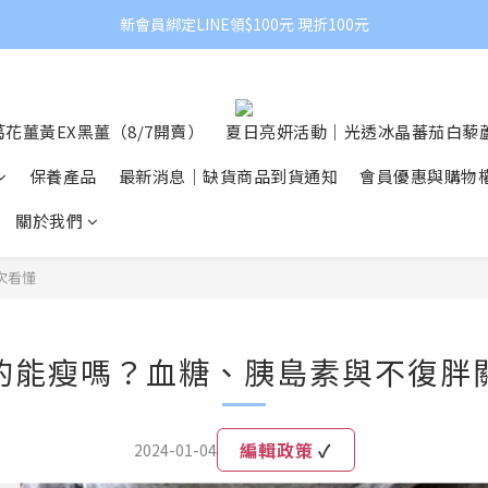
新會員綁定LINE領$100元 現折100元
花薑黃EX黑薑（8/7開賣）
夏日亮妍活動｜光透冰晶蕃茄白藜蘆
保養產品
最新消息｜缺貨商品到貨通知
會員優惠與購物
關於我們
次看懂
的能瘦嗎？血糖、胰島素與不復胖
編輯政策
✓
2024-01-04