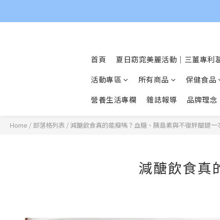
首頁
夏日窈窕美麗活動｜三薑專利葛
活動專區
所有商品
保健食品
營養生活專欄
雜誌報導
品牌理念
Home
/
部落格列表
/
減醣飲食真的能瘦嗎？血糖、胰島素與不復胖關鍵一
減醣飲食真