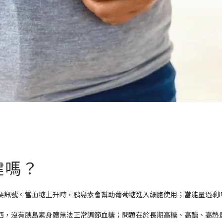
鍵嗎？
要訊號。當血糖上升時，胰島素會幫助葡萄糖進入細胞使用；當能量過剩
西，沒有胰島素身體無法正常調節血糖；問題在於長期高糖、高醣、高熱