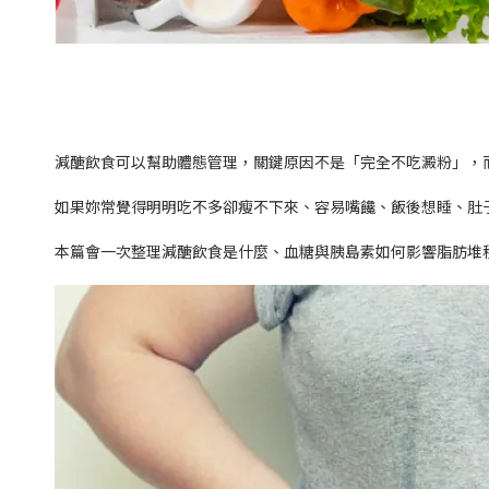
減醣飲食可以幫助體態管理，關鍵原因不是「完全不吃澱粉」，
如果妳常覺得明明吃不多卻瘦不下來、容易嘴饞、飯後想睡、肚子
本篇會一次整理減醣飲食是什麼、血糖與胰島素如何影響脂肪堆