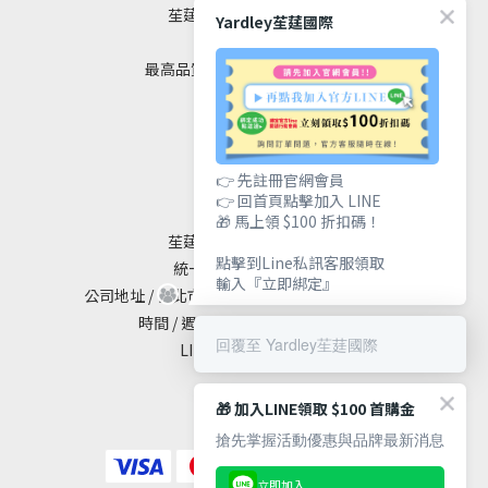
苼莛國際生技有限公司
Yardley苼莛國際
✦ 四大堅持 ✦
最高品質｜安全｜健康｜美麗
聯絡我們
👉 先註冊官網會員
👉 回首頁點擊加入 LINE
🎁 馬上領 $100 折扣碼！
苼莛國際生技有限公司
點擊到Line私訊客服領取
統一編號 / 90615838
輸入『立即綁定』
公司地址 / 台北市大安區敦化南路二段65號19樓
時間 / 週一至週五 10:00 - 18:00
回覆至 Yardley苼莛國際
LINE@ / @yardley
🎁 加入LINE領取 $100 首購金
搶先掌握活動優惠與品牌最新消息
立即加入