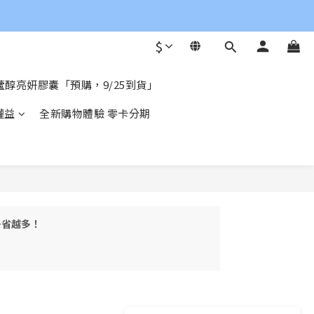
$
醇亮妍膠囊「預購，9/25到貨」
權益
全新購物體驗 零卡分期
越多省越多！