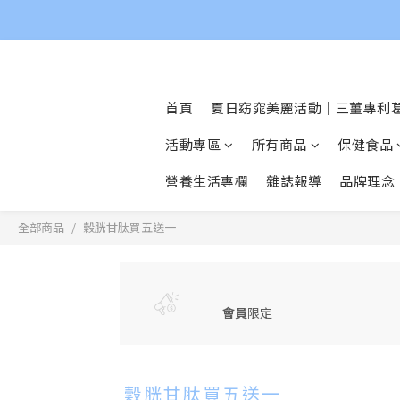
首頁
夏日窈窕美麗活動｜三薑專利葛
活動專區
所有商品
保健食品
營養生活專欄
雜誌報導
品牌理念
全部商品
穀胱甘肽買五送一
會員
限定
穀胱甘肽買五送一