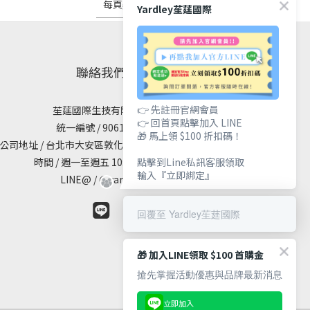
每頁顯示 24 個
Yardley苼莛國際
聯絡我們
👉 先註冊官網會員
苼莛國際生技有限公司
👉 回首頁點擊加入 LINE
統一編號 / 90615838
🎁 馬上領 $100 折扣碼！
公司地址 / 台北市大安區敦化南路二段65號19樓
點擊到Line私訊客服領取
時間 / 週一至週五 10:00 - 18:00
輸入『立即綁定』
LINE@ / @yardley
回覆至 Yardley苼莛國際
🎁 加入LINE領取 $100 首購金
搶先掌握活動優惠與品牌最新消息
立即加入