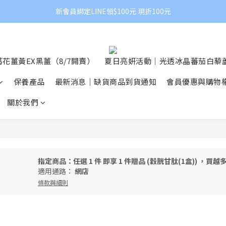
新會員綁定LINE領$100元 現折100元
花薑黃EX黑薑（8/7開賣）
夏日亮妍活動｜光透冰晶蕃茄白藜蘆
保養產品
最新消息｜缺貨商品到貨通知
會員優惠與購物
關於我們
指定商品：任選 1 件 即享 1 件贈品 (穀胱甘肽(1盒)) ，買
適用通路：
網店
條款與細則